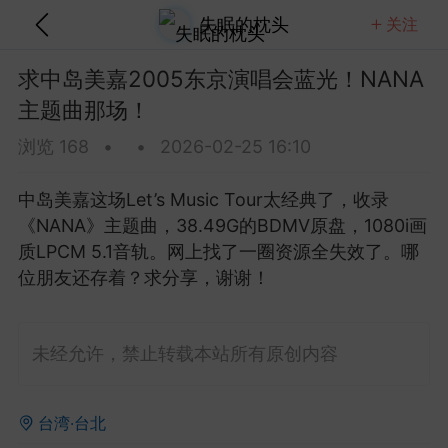
失眠的枕头
关注
关注
全部
热门
视频
图文
音乐
求中岛美嘉2005东京演唱会蓝光！NANA
主题曲那场！
 Brightman 2013 Dreamchaser星梦传
蓝光！20.7G含歌剧魅影那版！
浏览 168
•
•
2026-02-25 16:10
这场Dreamchaser太美了，20.7G的ISO原盘D
A5.1音轨含歌剧魅影等经典...
中岛美嘉这场Let’s Music Tour太经典了，收录
《NANA》主题曲，38.49G的BDMV原盘，1080i画
金刚狼剪指甲
0
5
质LPCM 5.1音轨。网上找了一圈资源全失效了。哪
位朋友还存着？求分享，谢谢！
Clapton 2013 Crossroads吉他音乐节蓝
80.8G纽约麦迪逊广场花园那版！
未经允许，禁止转载本站所有原创内容
lapton这场Crossroads吉他音乐节太豪华了，2013
逊广场花园多位传奇吉他手...
台湾·台北
美团外卖员长的
0
4