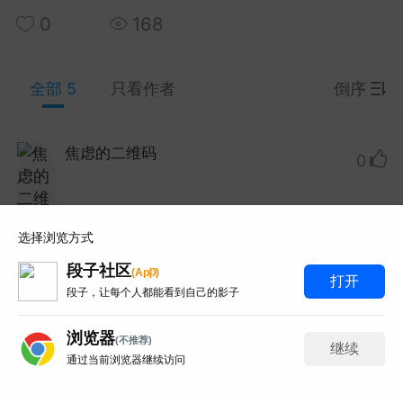
0
168
y Red 2003 Live At Montreux蒙特勒现
33.7G 93分钟那版！
全部 5
只看作者
倒序
 Red这场蒙特勒现场太经典了，93分钟33.7G的IS
-HDMA 5.1音轨。网上搜...
焦虑的二维码
Lv.1
0
和风赛跑总输
0
6
我也链接好感动！
obo 2019 KaleidoLuna演唱会蓝光！
选择浏览方式
 33首曲目那版！
打赏
举报
回复
段子社区
p
(
A
p
)
打开
o这场KaleidoLuna太想收了，21.1G的BDMV原盘3
段子，让每个人都能看到自己的影子
网上找了好久都是失效链接...
离谱他妈给离谱开门
Lv.1
0
浏览器
百度百科全书
0
3
(不推荐)
继续
通过当前浏览器继续访问
5
写评论
急求这个来一份感激不尽！