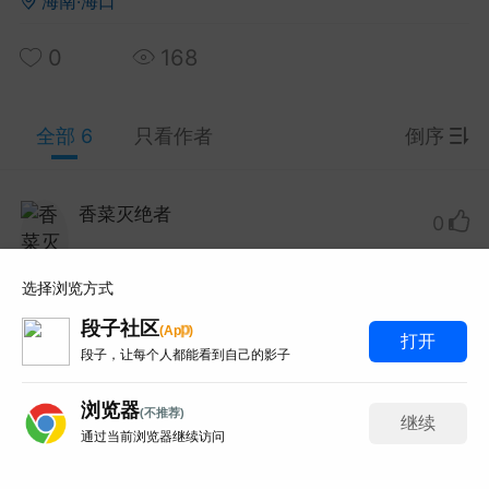
海南·海口
0
168
y Red 2003 Live At Montreux蒙特勒现
33.7G 93分钟那版！
 Red这场蒙特勒现场太经典了，93分钟33.7G的IS
全部 6
只看作者
倒序
-HDMA 5.1音轨。网上搜...
和风赛跑总输
0
6
香菜灭绝者
Lv.1
0
obo 2019 KaleidoLuna演唱会蓝光！
急求这个4K版谢谢啦！
选择浏览方式
 33首曲目那版！
段子社区
p
(
A
p
)
打赏
举报
回复
打开
o这场KaleidoLuna太想收了，21.1G的BDMV原盘3
段子，让每个人都能看到自己的影子
网上找了好久都是失效链接...
浏览器
百度百科全书
0
3
(不推荐)
继续
冷得穿短袖过冬
Lv.1
0
通过当前浏览器继续访问
6
写评论