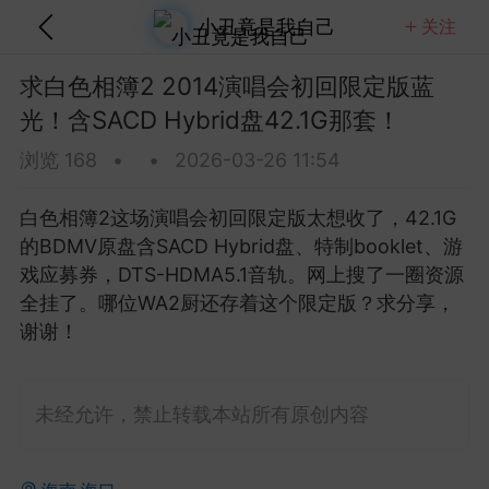
小丑竟是我自己
关注
关注
全部
热门
视频
图文
音乐
求白色相簿2 2014演唱会初回限定版蓝
光！含SACD Hybrid盘42.1G那套！
 Brightman 2013 Dreamchaser星梦传
蓝光！20.7G含歌剧魅影那版！
浏览 168
•
•
2026-03-26 11:54
这场Dreamchaser太美了，20.7G的ISO原盘D
A5.1音轨含歌剧魅影等经典...
白色相簿2这场演唱会初回限定版太想收了，42.1G
的BDMV原盘含SACD Hybrid盘、特制booklet、游
金刚狼剪指甲
0
5
戏应募券，DTS-HDMA5.1音轨。网上搜了一圈资源
全挂了。哪位WA2厨还存着这个限定版？求分享，
谢谢！
Clapton 2013 Crossroads吉他音乐节蓝
80.8G纽约麦迪逊广场花园那版！
lapton这场Crossroads吉他音乐节太豪华了，2013
未经允许，禁止转载本站所有原创内容
逊广场花园多位传奇吉他手...
美团外卖员长的
0
4