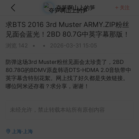
夺笋啊山上的笋
关注
关注
全部
热门
视频
图文
音乐
求BTS 2016 3rd Muster ARMY.ZIP粉丝
见面会蓝光！2BD 80.7G中英字幕那版！
 Brightman 2013 Dreamchaser星梦传
蓝光！20.7G含歌剧魅影那版！
浏览 142
•
•
2026-03-31 15:05
这场Dreamchaser太美了，20.7G的ISO原盘D
A5.1音轨含歌剧魅影等经典...
防弹这场3rd Muster粉丝见面会太珍贵了，2BD
80.78G的BDMV原盘韩语DTS-HDMA 2.0音轨带中
金刚狼剪指甲
0
5
英字幕含特别花絮。网上找了好久都是失效链接。
哪位阿米还存着？求分享，谢谢！
Clapton 2013 Crossroads吉他音乐节蓝
80.8G纽约麦迪逊广场花园那版！
未经允许，禁止转载本站所有原创内容
lapton这场Crossroads吉他音乐节太豪华了，2013
逊广场花园多位传奇吉他手...
上海·上海
美团外卖员长的
0
4