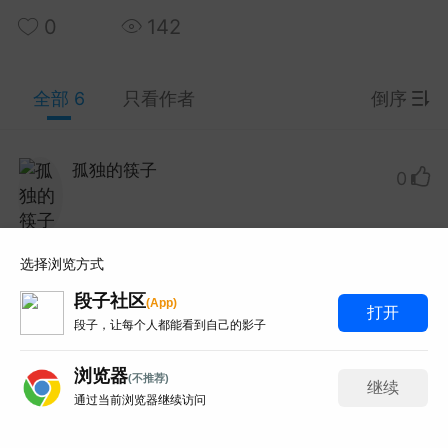
0
142
y Red 2003 Live At Montreux蒙特勒现
33.7G 93分钟那版！
全部 6
只看作者
倒序
 Red这场蒙特勒现场太经典了，93分钟33.7G的IS
-HDMA 5.1音轨。网上搜...
孤独的筷子
Lv.1
0
和风赛跑总输
0
6
急求完整版万分感谢！
obo 2019 KaleidoLuna演唱会蓝光！
选择浏览方式
 33首曲目那版！
打赏
举报
回复
段子社区
p
(
A
p
)
打开
o这场KaleidoLuna太想收了，21.1G的BDMV原盘3
段子，让每个人都能看到自己的影子
网上找了好久都是失效链接...
数学课睡不醒
Lv.1
0
浏览器
百度百科全书
0
3
(不推荐)
继续
通过当前浏览器继续访问
6
写评论
万分求115网盘呀感谢🙏