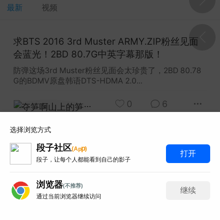
最新
视频
y Red 2003 Live At Montreux蒙特勒现
求BTS 2016 3rd Muster ARMY.ZIP粉丝见面
33.7G 93分钟那版！
会蓝光！2BD 80.7G中英字幕那版！
 Red这场蒙特勒现场太经典了，93分钟33.7G的IS
-HDMA 5.1音轨。网上搜...
防弹这场3rd Muster粉丝见面会太珍贵了，2BD 80.78
G的BDMV原盘韩语DTS-HDMA 2.0...
和风赛跑总输
0
6
夺笋啊山上的笋
0
6
obo 2019 KaleidoLuna演唱会蓝光！
选择浏览方式
 33首曲目那版！
段子社区
p
(
A
p
)
打开
o这场KaleidoLuna太想收了，21.1G的BDMV原盘3
段子，让每个人都能看到自己的影子
网上找了好久都是失效链接...
浏览器
百度百科全书
0
3
(不推荐)
继续
通过当前浏览器继续访问
聊天
送礼