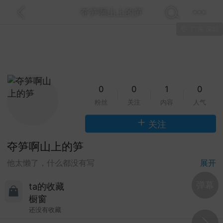
夺笋啊山上的笋
广东·深圳
关注
全部
热门
视频
图文
音乐
 Brightman 2013 Dreamchaser星梦传
蓝光！20.7G含歌剧魅影那版！
这场Dreamchaser太美了，20.7G的ISO原盘D
0
0
1
0
A5.1音轨含歌剧魅影等经典...
粉丝
关注
内容
人气
金刚狼剪指甲
0
5
关注
夺笋啊山上的笋
Lv.1
Clapton 2013 Crossroads吉他音乐节蓝
展开
他太懒了，什么都没有写
80.8G纽约麦迪逊广场花园那版！
lapton这场Crossroads吉他音乐节太豪华了，2013
弹幕
ta的收藏
逊广场花园多位传奇吉他手...
橱窗
还没有收藏
美团外卖员长的
0
4