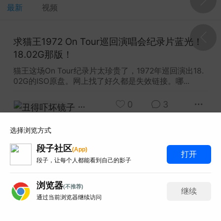
最新
视频
y Red 2003 Live At Montreux蒙特勒现
求猫王1972 On Tour巡回演唱会纪录片蓝光！
33.7G 93分钟那版！
18.02G那版！
 Red这场蒙特勒现场太经典了，93分钟33.7G的IS
-HDMA 5.1音轨。网上搜...
猫王这场On Tour纪录片太珍贵了，1972年巡回演出18.
02G的ISO原盘。网上找了好久都是失效链接。哪...
和风赛跑总输
0
6
丑得吓坏镜子
0
3
obo 2019 KaleidoLuna演唱会蓝光！
选择浏览方式
 33首曲目那版！
求汉斯季默2017巡回音乐会蓝光！布拉格现场
段子社区
A
(
p
p
)
150分钟那场！
打开
o这场KaleidoLuna太想收了，21.1G的BDMV原盘3
段子，让每个人都能看到自己的影子
网上找了好久都是失效链接...
寂寞大神这场电影配乐音乐会太震撼了，布拉格现场15
0分钟，40.85G的BDISO原盘。网上搜了一圈资源全挂
浏览器
百度百科全书
0
3
(不推荐)
继续
了...
通过当前浏览器继续访问
聊天
送礼
丑得吓坏镜子
0
4