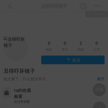
丑得吓坏镜子
广东·深圳
关注
全部
热门
视频
图文
音乐
 Brightman 2013 Dreamchaser星梦传
蓝光！20.7G含歌剧魅影那版！
这场Dreamchaser太美了，20.7G的ISO原盘D
0
0
2
0
A5.1音轨含歌剧魅影等经典...
粉丝
关注
内容
人气
金刚狼剪指甲
0
5
关注
丑得吓坏镜子
Lv.1
Clapton 2013 Crossroads吉他音乐节蓝
展开
他太懒了，什么都没有写
80.8G纽约麦迪逊广场花园那版！
lapton这场Crossroads吉他音乐节太豪华了，2013
弹幕
ta的收藏
逊广场花园多位传奇吉他手...
橱窗
还没有收藏
美团外卖员长的
0
4