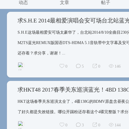
动态
文章
帖子
S.H.E这场最相爱安可场太豪华了，台北站2014/8/10全曲目2
M2TS蓝光REMUX版国语DTS-HDMA 5.1音轨带中文字
还存着？求分享，谢谢！...
0
5
0
146
HKT这场春季关东巡演太全了，4碟138G的BDMV原盘含昼夜公
矮得看不见脚
了好久都是失效链接。哪位开踢粉还存着这个4碟完整版？求分享
0
3
0
144