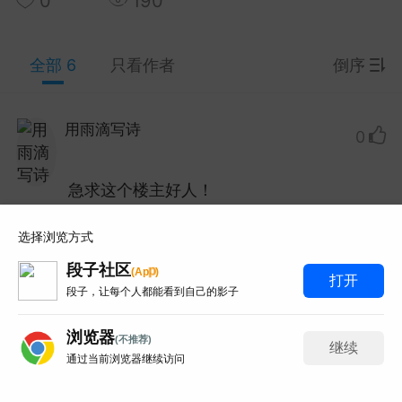
0
190
y Red 2003 Live At Montreux蒙特勒现
全部 6
只看作者
倒序
33.7G 93分钟那版！
 Red这场蒙特勒现场太经典了，93分钟33.7G的IS
-HDMA 5.1音轨。网上搜...
用雨滴写诗
Lv.1
0
和风赛跑总输
0
6
急求这个楼主好人！
obo 2019 KaleidoLuna演唱会蓝光！
打赏
举报
回复
选择浏览方式
 33首曲目那版！
段子社区
p
(
A
p
)
打开
o这场KaleidoLuna太想收了，21.1G的BDMV原盘3
段子，让每个人都能看到自己的影子
网上找了好久都是失效链接...
穷得只剩钱
Lv.1
0
浏览器
百度百科全书
0
3
(不推荐)
继续
通过当前浏览器继续访问
想要这个夸克网盘！真的谢谢！
6
写评论