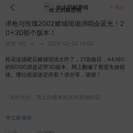
给太阳戴墨镜
关注
关注
全部
热门
视频
图文
音乐
求枪与玫瑰2002赌城现场演唱会蓝光！2
D+3D那个版本！
 Brightman 2013 Dreamchaser星梦传
蓝光！20.7G含歌剧魅影那版！
浏览 190
•
•
2026-02-26 14:05
这场Dreamchaser太美了，20.7G的ISO原盘D
A5.1音轨含歌剧魅影等经典...
枪花这场硬石赌城现场太炸了，21首曲目，44.19G
的BDISO原盘还带3D版本。网上翻遍了都是失效链
金刚狼剪指甲
0
5
接。哪位摇滚迷还存着？求分享，谢谢！
Clapton 2013 Crossroads吉他音乐节蓝
未经允许，禁止转载本站所有原创内容
80.8G纽约麦迪逊广场花园那版！
lapton这场Crossroads吉他音乐节太豪华了，2013
逊广场花园多位传奇吉他手...
江苏·常州
美团外卖员长的
0
4