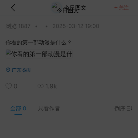
今日图文
关注
关注
全部
热门
视频
图文
音乐
浏览 1887
•
•
2025-03-12 19:00
 Brightman 2013 Dreamchaser星梦传
你看的第一部动漫是什么？
蓝光！20.7G含歌剧魅影那版！
这场Dreamchaser太美了，20.7G的ISO原盘D
A5.1音轨含歌剧魅影等经典...
广东·深圳
金刚狼剪指甲
0
5
0
1.9k
Clapton 2013 Crossroads吉他音乐节蓝
80.8G纽约麦迪逊广场花园那版！
全部 0
只看作者
倒序
lapton这场Crossroads吉他音乐节太豪华了，2013
逊广场花园多位传奇吉他手...
美团外卖员长的
0
4