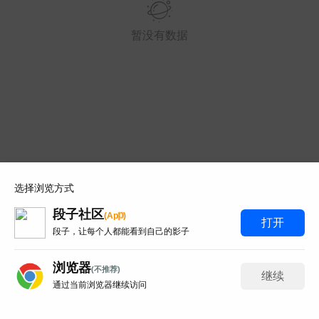
暂没有数据
y Red 2003 Live At Montreux蒙特勒现
33.7G 93分钟那版！
 Red这场蒙特勒现场太经典了，93分钟33.7G的IS
-HDMA 5.1音轨。网上搜...
和风赛跑总输
0
6
obo 2019 KaleidoLuna演唱会蓝光！
选择浏览方式
 33首曲目那版！
段子社区
p
(
A
p
)
打开
o这场KaleidoLuna太想收了，21.1G的BDMV原盘3
段子，让每个人都能看到自己的影子
网上找了好久都是失效链接...
浏览器
百度百科全书
0
3
(不推荐)
继续
通过当前浏览器继续访问
写评论