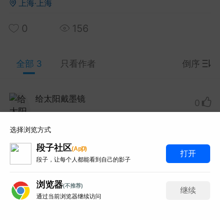
上海·上海
0
156
y Red 2003 Live At Montreux蒙特勒现
33.7G 93分钟那版！
 Red这场蒙特勒现场太经典了，93分钟33.7G的IS
全部 3
只看作者
倒序
-HDMA 5.1音轨。网上搜...
和风赛跑总输
0
6
给太阳戴墨镜
Lv.1
0
obo 2019 KaleidoLuna演唱会蓝光！
选择浏览方式
在线一份谢谢分享哈！
 33首曲目那版！
段子社区
p
(
A
p
)
打开
o这场KaleidoLuna太想收了，21.1G的BDMV原盘3
打赏
举报
回复
段子，让每个人都能看到自己的影子
网上找了好久都是失效链接...
浏览器
百度百科全书
0
3
(不推荐)
继续
雷神锤子掉了
Lv.1
通过当前浏览器继续访问
0
3
写评论