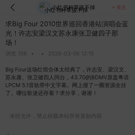
小红书种草拔不掉
关注
关注
全部
热门
视频
图文
音乐
求Big Four 2010世界巡回香港站演唱会蓝
光！许志安梁汉文苏永康张卫健四子那
 Brightman 2013 Dreamchaser星梦传
场！
蓝光！20.7G含歌剧魅影那版！
这场Dreamchaser太美了，20.7G的ISO原盘D
浏览 156
•
•
2026-03-06 12:15
A5.1音轨含歌剧魅影等经典...
Big Four这场红馆合体太经典了，许志安、梁汉文、
金刚狼剪指甲
0
5
苏永康、张卫健四人同台，43.7G的BDMV原盘粤语
LPCM 5.1音轨带中文字幕。网上搜了一圈资源全挂
了。哪位歌迷还存着？求分享，谢谢！
Clapton 2013 Crossroads吉他音乐节蓝
80.8G纽约麦迪逊广场花园那版！
lapton这场Crossroads吉他音乐节太豪华了，2013
未经允许，禁止转载本站所有原创内容
逊广场花园多位传奇吉他手...
美团外卖员长的
0
4