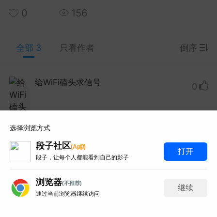
0
156
y Red 2003 Live At Montreux蒙特勒现
33.7G 93分钟那版！
全部 3
只看作者
倒序
 Red这场蒙特勒现场太经典了，93分钟33.7G的IS
-HDMA 5.1音轨。网上搜...
给WiFi磕头求信号
Lv.1
0
和风赛跑总输
0
6
万分求一份在线等
obo 2019 KaleidoLuna演唱会蓝光！
选择浏览方式
 33首曲目那版！
打赏
举报
回复
段子社区
p
(
A
p
)
打开
o这场KaleidoLuna太想收了，21.1G的BDMV原盘3
段子，让每个人都能看到自己的影子
网上找了好久都是失效链接...
热得在南极吃火锅
Lv.1
0
浏览器
百度百科全书
0
3
(不推荐)
继续
通过当前浏览器继续访问
3
写评论
非要不可指条明路！谢谢好心人！