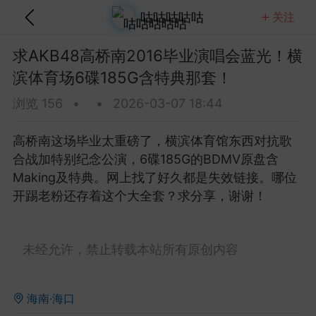
咕咕咕咕咕
关注
关注
全部
热门
视频
图文
音乐
求AKB48高桥南2016毕业演唱会蓝光！横
滨体育场6碟185G含特典那套！
 Brightman 2013 Dreamchaser星梦传
蓝光！20.7G含歌剧魅影那版！
浏览 156
•
•
2026-03-07 18:44
这场Dreamchaser太美了，20.7G的ISO原盘D
A5.1音轨含歌剧魅影等经典...
高桥南这场毕业太重磅了，横滨体育馆东西对抗歌
合战加特别纪念公演，6碟185G的BDMV原盘含
金刚狼剪指甲
0
5
Making及特典。网上找了好久都是失效链接。哪位
开踢老粉还存着这个大全套？求分享，谢谢！
Clapton 2013 Crossroads吉他音乐节蓝
80.8G纽约麦迪逊广场花园那版！
未经允许，禁止转载本站所有原创内容
lapton这场Crossroads吉他音乐节太豪华了，2013
逊广场花园多位传奇吉他手...
海南·海口
美团外卖员长的
0
4