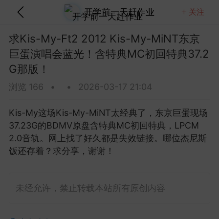
开学前一天赶作业
关注
关注
全部
热门
视频
图文
音乐
求Kis-My-Ft2 2012 Kis-My-MiNT东京
巨蛋演唱会蓝光！含特典MC初回特典37.2
 Brightman 2013 Dreamchaser星梦传
G那版！
蓝光！20.7G含歌剧魅影那版！
这场Dreamchaser太美了，20.7G的ISO原盘D
浏览 166
•
•
2026-03-17 21:04
A5.1音轨含歌剧魅影等经典...
Kis-My这场Kis-My-MiNT太经典了，东京巨蛋现场
金刚狼剪指甲
0
5
37.23G的BDMV原盘含特典MC初回特典，LPCM
2.0音轨。网上找了好久都是失效链接。哪位杰尼斯
饭还存着？求分享，谢谢！
Clapton 2013 Crossroads吉他音乐节蓝
80.8G纽约麦迪逊广场花园那版！
lapton这场Crossroads吉他音乐节太豪华了，2013
未经允许，禁止转载本站所有原创内容
逊广场花园多位传奇吉他手...
美团外卖员长的
0
4