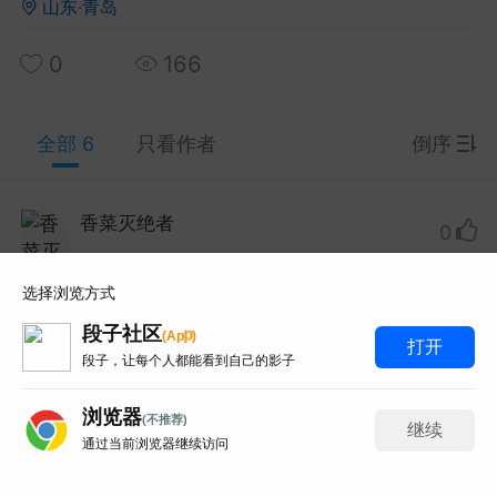
山东·青岛
0
166
y Red 2003 Live At Montreux蒙特勒现
33.7G 93分钟那版！
 Red这场蒙特勒现场太经典了，93分钟33.7G的IS
全部 6
只看作者
倒序
-HDMA 5.1音轨。网上搜...
和风赛跑总输
0
6
香菜灭绝者
Lv.1
0
obo 2019 KaleidoLuna演唱会蓝光！
选择浏览方式
想要这个夸克网盘！真的谢谢！
 33首曲目那版！
段子社区
p
(
A
p
)
打开
o这场KaleidoLuna太想收了，21.1G的BDMV原盘3
打赏
举报
回复
段子，让每个人都能看到自己的影子
网上找了好久都是失效链接...
浏览器
百度百科全书
0
3
(不推荐)
继续
金刚狼剪指甲
Lv.1
通过当前浏览器继续访问
0
6
写评论