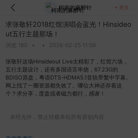
柯南的麻醉针
关注
关注
全部
热门
视频
图文
音乐
求张敬轩2018红馆演唱会蓝光！Hinsideo
ut五行主题那场！
 Brightman 2013 Dreamchaser星梦传
蓝光！20.7G含歌剧魅影那版！
浏览 180
•
•
2026-02-25 11:59
这场Dreamchaser太美了，20.7G的ISO原盘D
A5.1音轨含歌剧魅影等经典...
张敬轩这场Hinsideout Live太精彩了，红馆六场，
五行主题设计，还有多国语言串烧，67.23G的
金刚狼剪指甲
0
5
BDISO原盘，粤语DTS-HDMA5.1音轨带繁中字幕。
网上找了一圈资源都失效了。哪位大神还存着这
个？求分享，度盘或者磁力都行，感谢！
Clapton 2013 Crossroads吉他音乐节蓝
80.8G纽约麦迪逊广场花园那版！
lapton这场Crossroads吉他音乐节太豪华了，2013
未经允许，禁止转载本站所有原创内容
逊广场花园多位传奇吉他手...
美团外卖员长的
0
4