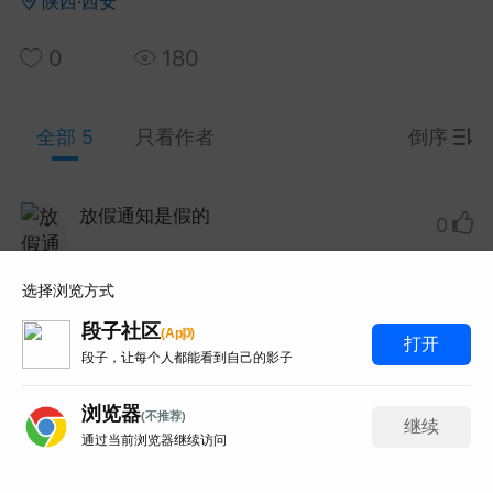
陕西·西安
0
180
y Red 2003 Live At Montreux蒙特勒现
33.7G 93分钟那版！
 Red这场蒙特勒现场太经典了，93分钟33.7G的IS
全部 5
只看作者
倒序
-HDMA 5.1音轨。网上搜...
和风赛跑总输
0
6
放假通知是假的
Lv.1
0
obo 2019 KaleidoLuna演唱会蓝光！
急求急需谢谢提供！
选择浏览方式
 33首曲目那版！
段子社区
p
(
A
p
)
打赏
举报
回复
打开
o这场KaleidoLuna太想收了，21.1G的BDMV原盘3
段子，让每个人都能看到自己的影子
网上找了好久都是失效链接...
浏览器
百度百科全书
0
3
(不推荐)
继续
矮得看不见脚
Lv.1
0
通过当前浏览器继续访问
5
写评论